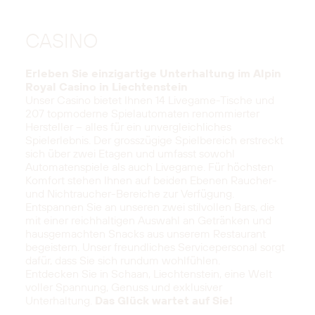
CASINO
Erleben Sie einzigartige Unterhaltung im Alpin
Royal Casino in Liechtenstein
Unser Casino bietet Ihnen
14 Livegame-Tische
und
207 topmoderne Spielautomaten
renommierter
Hersteller – alles für ein unvergleichliches
Spielerlebnis. Der grosszügige Spielbereich erstreckt
sich über zwei Etagen und umfasst sowohl
Automatenspiele als auch
Livegame
. Für höchsten
Komfort stehen Ihnen auf beiden Ebenen Raucher-
und Nichtraucher-Bereiche zur Verfügung.
Entspannen Sie an unseren zwei stilvollen Bars, die
mit einer reichhaltigen Auswahl an Getränken und
hausgemachten Snacks aus unserem
Restaurant
begeistern. Unser freundliches Servicepersonal sorgt
dafür, dass Sie sich rundum wohlfühlen.
Entdecken Sie in Schaan, Liechtenstein, eine Welt
voller Spannung, Genuss und exklusiver
Unterhaltung.
Das Glück wartet auf Sie!