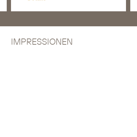
IMPRESSIONEN