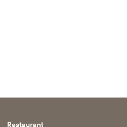
Restaurant