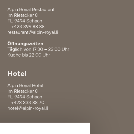
Alpin Royal Restaurant
Im Rietacker 8
FL-9494 Schaan
T
+423 399 88 88
restaurant@alpin-royal.li
Öffnungszeiten
Täglich von 17:30 – 23:00 Uhr
Küche bis 22:00 Uhr
Hotel
Alpin Royal Hotel
Im Rietacker 8
FL-9494 Schaan
T
+423 333 88 70
hotel@alpin-royal.li