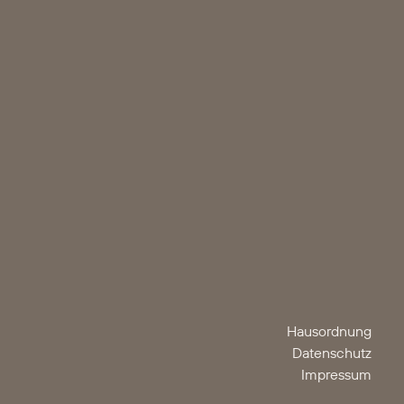
Hausordnung
Datenschutz
Impressum